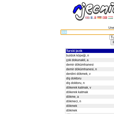
Unes
Turski jezik
buldok köpeği, n
çok dokunakli, a
demir dökümhanesi
demir dökümhanesi, n
derdini dökmek, v
diş doktoru
diş doktoru, n
dökerek katmak, v
dökerek katmak
dökme, a
dökmeci, n
dökmek
dökmek