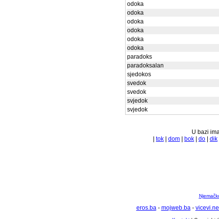
odoka
odoka
odoka
odoka
odoka
odoka
paradoks
paradoksalan
sjedokos
svedok
svedok
svjedok
svjedok
U bazi ima
|
tok
|
dom
|
bok
|
do
|
dik
Njemačko 
eros.ba
-
mojweb.ba
-
vicevi.ne