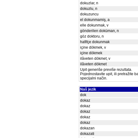
dokuzlar, n
dokuzlu, n
dokuzuncu
el dokunmamiş, a
elle dokunmak, v
gönderilen doküman, n
göz doktoru, n
hafifçe dokunmak
içine dökmek, v
içine dökmek
ilâveten dökmet, v
ilâveten dökmet
Upit generiše previše rezultata.
Pojednostavite upit, ili pretražite 
specijalni način.
Naš jezik
dok
dokaz
dokaz
dokaz
dokaz
dokaz
dokazan
dokazati