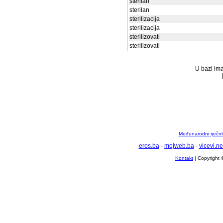
sterilan
sterilan
sterilizacija
sterilizacija
sterilizovati
sterilizovati
U bazi ima
Međunarodni rječnik
eros.ba
-
mojweb.ba
-
vicevi.ne
Kontakt
| Copyright