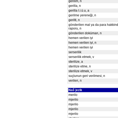
gerilim, n
gerilla, n
gerilla l.i.ü.u, a
gerilme yereneği, n
gerilti, n
gönderilen mal ya da para hakkin
raporu, n
gönderilen doküman, n
hemen verilen iyi
hemen verilen iyi, n
hemen verilen iyi
serserilik
serserilik etmek, v
sterilize, a
sterilize etme, n
sterilize etmek, v
suçlunun geri verilmesi, n
verilen, n
Naš jezik
merilo
mjerilo
mjerilo
mjerilo
mjerilo