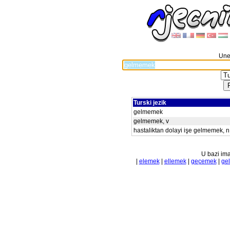
Unes
Turski jezik
gelmemek
gelmemek, v
hastaliktan dolayi işe gelmemek, n
U bazi ima
|
elemek
|
ellemek
|
geçemek
|
ge