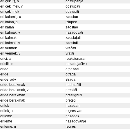
eri çekiliş, n
odstupanje
eri çekilmek, v
odstupati
eri çekilmek
odstupiti
eri kalamiş, a
zaostao
eri kalan, a
izlapeo
eri kalan
zaostao
eri kalmak, v
nazadovati
eri kalmak
zaostajati
eri kalmak, v
zaostati
eri vermek
vraćati
eri vermek, v
vratiti
erici, a
reakcionaran
ericlik, n
nazadnjaštvo
eride
otpozadi
eride
otraga
eride, adv
straga
geride berakmak
nadmašiti
eride berakmak, v
prestići
geride berakmak
prestignuti
geride berakmak
preteći
erilek
nazadan
erilek, a
regresivan
erileme
nazadak
erileme
nazadovanje
erileme, n
regres