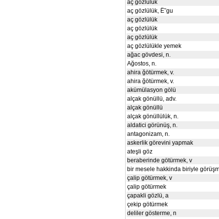
aç gözlülük
aç gözlülük, Ë˜gu
aç gözlülük
aç gözlülük
aç gözlülük
aç gözlülükle yemek
ağac gövdesi, n.
Ağostos, n.
ahira ğötürmek, v.
ahira ğötürmek, v.
akümülasyon gölü
alçak gönüllü, adv.
alçak gönüllü
alçak gönüllülük, n.
aldatici görünüş, n.
antagonizam, n.
askerlik görevini yapmak
ateşli göz
beraberinde götürmek, v
bir mesele hakkinda biriyle görüş
çalip götürmek, v
çalip götürmek
çapakli gözlü, a
çekip götürmek
deliler gösterme, n