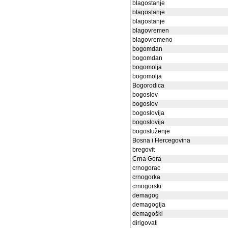
blagostanje
blagostanje
blagostanje
blagovremen
blagovremeno
bogomdan
bogomdan
bogomolja
bogomolja
Bogorodica
bogoslov
bogoslov
bogoslovija
bogoslovija
bogosluženje
Bosna i Hercegovina
bregovit
Crna Gora
crnogorac
crnogorka
crnogorski
demagog
demagogija
demagoški
dirigovati