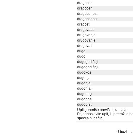
dragocen
dragocen
dragocenost
dragocenost
dragost
drugovaati
drugovanje
drugovanje
drugovati
dugo
dugo
dugogodišnji
dugogodišnji
dugokos
dugonja
dugonja
dugonja
dugonog
dugonos
dugoprst
Upit generiše previše rezultata.
Pojednostavite upit, ili pretražite 
specijalni način.
U bazi ima