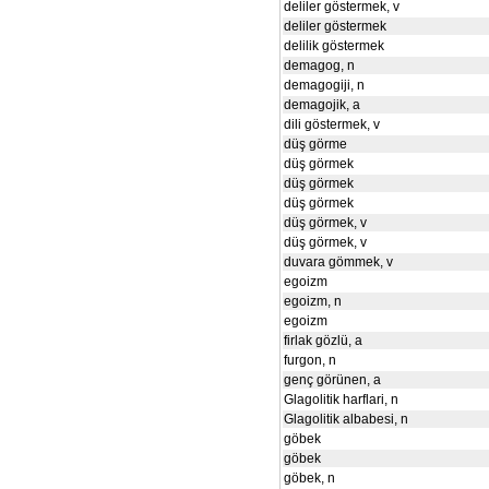
deliler göstermek, v
deliler göstermek
delilik göstermek
demagog, n
demagogiji, n
demagojik, a
dili göstermek, v
düş görme
düş görmek
düş görmek
düş görmek
düş görmek, v
düş görmek, v
duvara gömmek, v
egoizm
egoizm, n
egoizm
firlak gözlü, a
furgon, n
genç görünen, a
Glagolitik harflari, n
Glagolitik albabesi, n
göbek
göbek
göbek, n