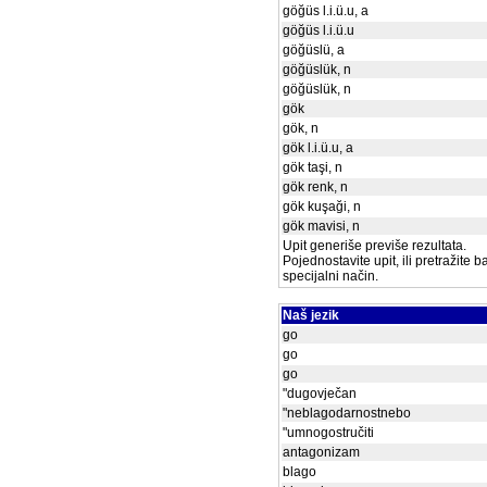
göğüs l.i.ü.u, a
göğüs l.i.ü.u
göğüslü, a
göğüslük, n
göğüslük, n
gök
gök, n
gök l.i.ü.u, a
gök taşi, n
gök renk, n
gök kuşaği, n
gök mavisi, n
Upit generiše previše rezultata.
Pojednostavite upit, ili pretražite 
specijalni način.
Naš jezik
go
go
go
"dugovječan
"neblagodarnostnebo
"umnogostručiti
antagonizam
blago