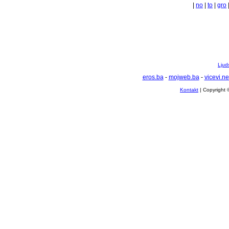
|
no
|
to
|
gro
Ljuds
eros.ba
-
mojweb.ba
-
vicevi.ne
Kontakt
| Copyright