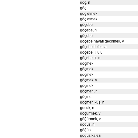
göç, n
göç
göç etmek
göç etmek
göçebe
göçebe, n
göçebe
göçebe hayati geçirmek, v
göçebe i.l.ü.u, a
göçebe i.l.ü.u
göçebelik, n
goçmek
göçmek
göçmek
göçmek, v
göçmek
göçmen, n
göçmen
göçmen kuş, n
gocuk, n
göçürmek, v
göğürmek, v
göğüs, n
göğüs
göğüs kafezi