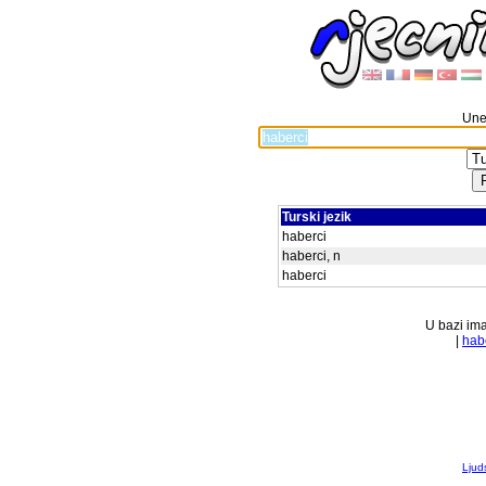
Unes
Turski jezik
haberci
haberci, n
haberci
U bazi ima
|
hab
Ljuds