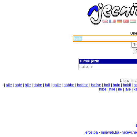
Unes
Turski jezik
haile, n
U bazi ima
|
aile
|
bale
|
bile
|
daire
|
fail
|
gaile
|
habbe
|
hadise
|
hafiye
|
hail
|
hain
|
hakli
|
h
hibe
|
hile
|
ile
|
jale
|
ka
eros.ba
-
mojweb.ba
-
vicevi.ne