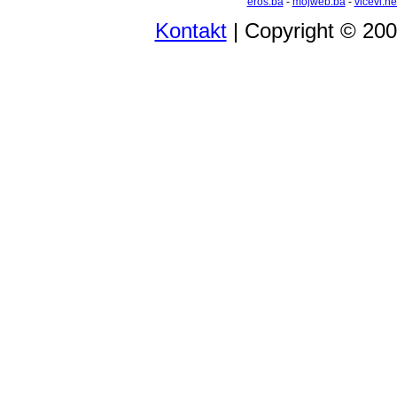
eros.ba
-
mojweb.ba
-
vicevi.ne
Kontakt
| Copyright © 20