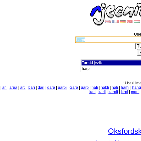
Unes
Turski jezik
harpi
U bazi ima
|
ari
|
arpa
|
arti
|
bari
|
dari
|
darp
|
garbi
|
Garp
|
garp
|
hafi
|
hakli
|
hali
|
hami
|
hang
|
kari
|
karli
|
karpit
|
kirpi
|
marti
Oksfordski