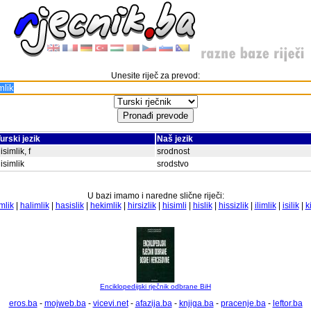
Unesite riječ za prevod:
urski jezik
Naš jezik
isimlik, f
srodnost
isimlik
srodstvo
U bazi imamo i naredne slične riječi:
mlik
|
halimlik
|
hasislik
|
hekimlik
|
hirsizlik
|
hisimli
|
hislik
|
hissizlik
|
ilimlik
|
isilik
|
ki
Enciklopedijski rječnik odbrane BiH
eros.ba
-
mojweb.ba
-
vicevi.net
-
afazija.ba
-
knjiga.ba
-
pracenje.ba
-
leftor.ba