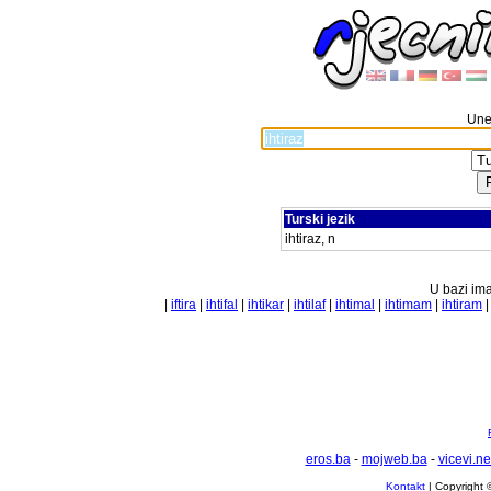
Unes
Turski jezik
ihtiraz, n
U bazi ima
|
iftira
|
ihtifal
|
ihtikar
|
ihtilaf
|
ihtimal
|
ihtimam
|
ihtiram
eros.ba
-
mojweb.ba
-
vicevi.ne
Kontakt
| Copyright