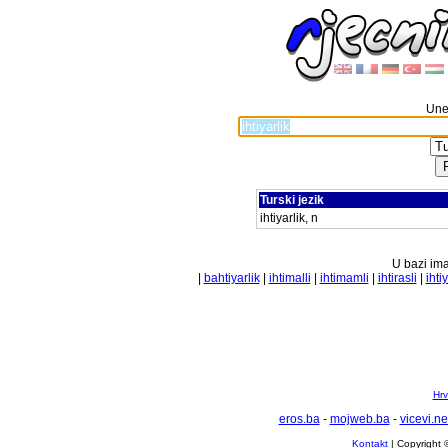
Unes
Turski jezik
ihtiyarlik, n
U bazi ima
|
bahtiyarlik
|
ihtimalli
|
ihtimamli
|
ihtirasli
|
ihti
Hrv
eros.ba
-
mojweb.ba
-
vicevi.ne
Kontakt
| Copyright