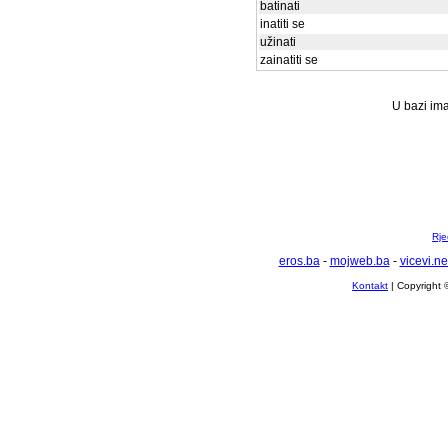
batinati
inatiti se
užinati
zainatiti se
U bazi ima
Rje
eros.ba
-
mojweb.ba
-
vicevi.ne
Kontakt
| Copyright