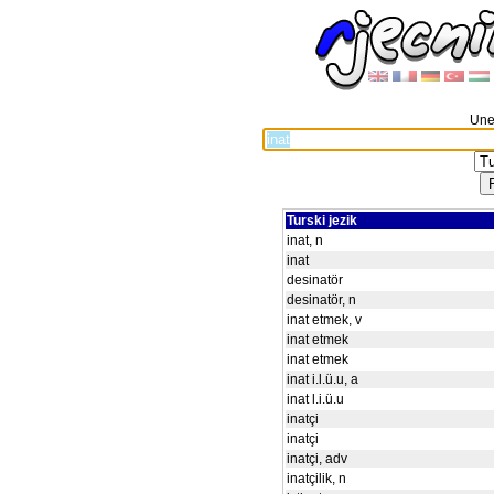
Unes
Turski jezik
inat, n
inat
desinatör
desinatör, n
inat etmek, v
inat etmek
inat etmek
inat i.l.ü.u, a
inat l.i.ü.u
inatçi
inatçi
inatçi, adv
inatçilik, n