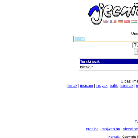
Unes
Turski jezik
isicak, n
U bazi ima
|
ilimak
|
insicam
|
insiyak
|
isilik
|
isinmak
|
i
Tu
eros.ba
-
mojweb.ba
-
vicevi.ne
Kontakt
| Copyright