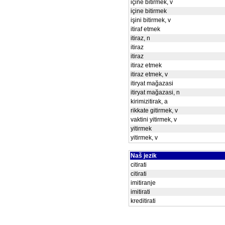
içine bitirmek, v
içine bitirmek
işini bitirmek, v
itiraf etmek
itiraz, n
itiraz
itiraz
itiraz etmek
itiraz etmek, v
itiryat mağazasi
itiryat mağazasi, n
kirimizitirak, a
rikkate gitirmek, v
vaktini yitirmek, v
yitirmek
yitirmek, v
Naš jezik
citirati
citirati
imitiranje
imitirati
kreditirati