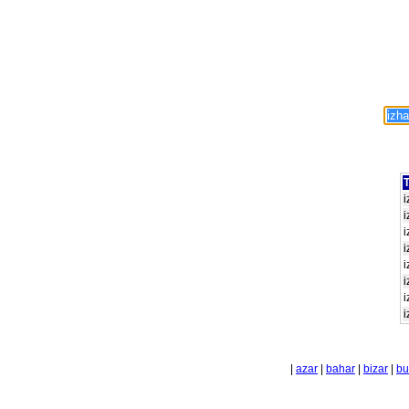
T
i
i
i
i
i
i
i
i
|
azar
|
bahar
|
bizar
|
bu