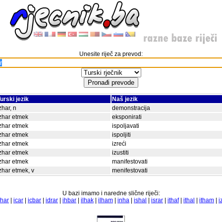
Unesite riječ za prevod:
urski jezik
Naš jezik
zhar, n
demonstracija
zhar etmek
eksponirati
zhar etmek
ispoljavati
zhar etmek
ispoljiti
zhar etmek
izreći
zhar etmek
izustiti
zhar etmek
manifestovati
zhar etmek, v
menifestovati
U bazi imamo i naredne slične riječi:
har
|
icar
|
icbar
|
idrar
|
ihbar
|
ilhak
|
ilham
|
inha
|
ishal
|
israr
|
ithaf
|
ithal
|
itham
|
i