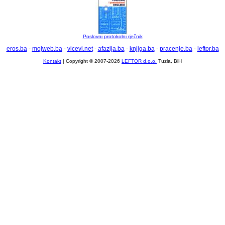
Poslovni protokolni rječnik
eros.ba
-
mojweb.ba
-
vicevi.net
-
afazija.ba
-
knjiga.ba
-
pracenje.ba
-
leftor.ba
Kontakt
| Copyright © 2007-2026
LEFTOR d.o.o.
Tuzla, BiH