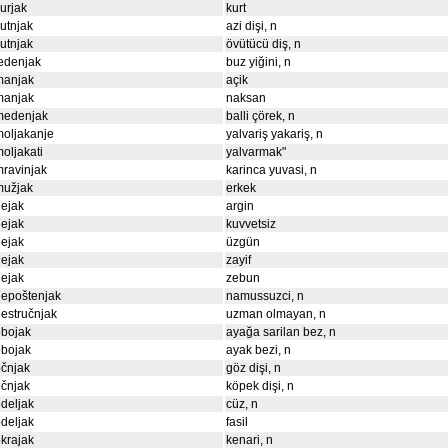
urjak
kurt
utnjak
azi dişi, n
utnjak
övütücü diş, n
edenjak
buz yiğini, n
manjak
açik
manjak
naksan
medenjak
balli çörek, n
oljakanje
yalvariş yakariş, n
oljakati
yalvarmak"
ravinjak
karinca yuvasi, n
mužjak
erkek
ejak
argin
ejak
kuvvetsiz
ejak
üzgün
ejak
zayif
ejak
zebun
nepoštenjak
namussuzci, n
estručnjak
uzman olmayan, n
obojak
ayağa sarilan bez, n
obojak
ayak bezi, n
čnjak
göz dişi, n
čnjak
köpek dişi, n
deljak
cüz, n
deljak
fasil
krajak
kenari, n