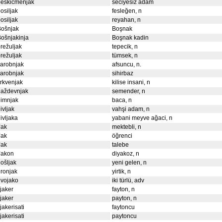
beskičmenjak
seciyesiz adam
osiljak
fesleğen, n
osiljak
reyahan, n
Bošnjak
Boşnak
ošnjakinja
Boşnak kadin
režuljak
tepecik, n
režuljak
tümsek, n
arobnjak
afsuncu, n.
arobnjak
sihirbaz
rkvenjak
kilise insani, n
daždevnjak
semender, n
dimnjak
baca, n
ivljak
vahşi adam, n
ivljaka
yabani meyve ağaci, n
đak
mektebli, n
đak
öğrenci
đak
talebe
đakon
diyakoz, n
ošljak
yeni gelen, n
ronjak
yirtik, n
dvojako
iki türlü, adv
ijaker
fayton, n
ijaker
payton, n
ijakerisati
faytoncu
ijakerisati
paytoncu