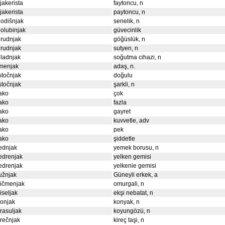
ijakerista
faytoncu, n
ijakerista
paytoncu, n
odišnjak
senelik, n
olubinjak
güvecinlik
rudnjak
göğüslük, n
rudnjak
sutyen, n
ladnjak
soğutma cihazi, n
imenjak
adaş, n.
stočnjak
doğulu
stočnjak
şarkli, n
ako
çok
ako
fazla
ako
gayret
ako
kuvvetle, adv
ako
pek
ako
şiddetle
ednjak
yemek borusu, n
edrenjak
yelken gemisi
edrenjak
yelkenie gemisi
užnjak
Güneyli erkek, a
kičmenjak
omurgali, n
iseljak
ekşi nebatat, n
onjak
konyak, n
rasuljak
koyungözü, n
rečnjak
kireç taşi, n