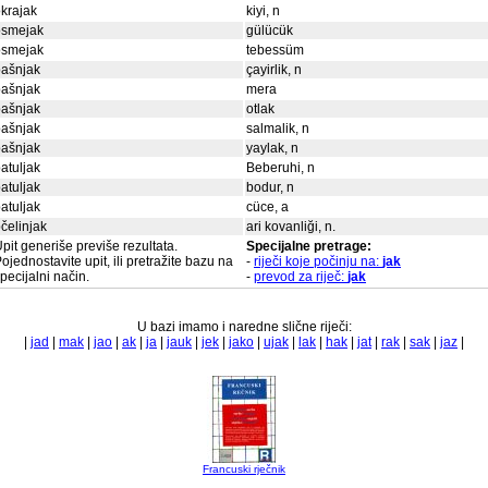
krajak
kiyi, n
osmejak
gülücük
osmejak
tebessüm
pašnjak
çayirlik, n
pašnjak
mera
pašnjak
otlak
pašnjak
salmalik, n
pašnjak
yaylak, n
atuljak
Beberuhi, n
atuljak
bodur, n
atuljak
cüce, a
čelinjak
ari kovanliği, n.
pit generiše previše rezultata.
Specijalne pretrage:
ojednostavite upit, ili pretražite bazu na
-
riječi koje počinju na:
jak
pecijalni način.
-
prevod za riječ:
jak
U bazi imamo i naredne slične riječi:
|
jad
|
mak
|
jao
|
ak
|
ja
|
jauk
|
jek
|
jako
|
ujak
|
lak
|
hak
|
jat
|
rak
|
sak
|
jaz
|
Francuski rječnik