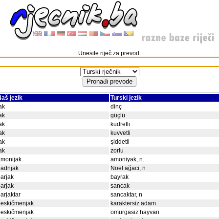
Unesite riječ za prevod:
aš jezik
Turski jezik
ak
dinç
ak
güçlü
ak
kudretli
ak
kuvvetli
ak
şiddetli
ak
zorlu
amonijak
amoniyak, n.
badnjak
Noel ağaci, n
arjak
bayrak
arjak
sancak
arjaktar
sancaktar, n
beskičmenjak
karaktersiz adam
beskičmenjak
omurgasiz hayvan