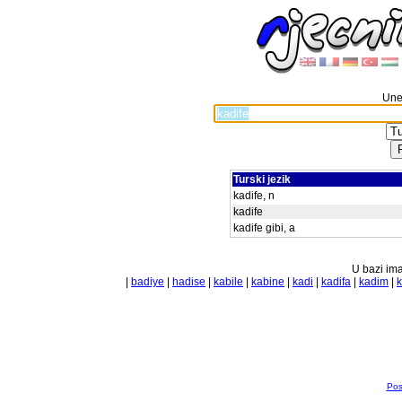
Unes
Turski jezik
kadife, n
kadife
kadife gibi, a
U bazi ima
|
badiye
|
hadise
|
kabile
|
kabine
|
kadi
|
kadifa
|
kadim
|
k
Pos