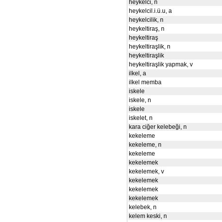
heykelci, n
heykelcil.i.ü.u, a
heykelcilik, n
heykeltiraş, n
heykeltiraş
heykeltiraşlik, n
heykeltiraşlik
heykeltiraşlik yapmak, v
ilkel, a
ilkel memba
iskele
iskele, n
iskele
iskelet, n
kara ciğer kelebeği, n
kekeleme
kekeleme, n
kekeleme
kekelemek
kekelemek, v
kekelemek
kekelemek
kekelemek
kelebek, n
kelem keski, n