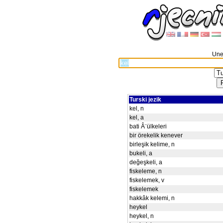
Unes
Turski jezik
kel, n
kel, a
bati Â¨ülkeleri
bir örekelik kenever
birleşik kelime, n
bukeli, a
değeşkeli, a
fiskeleme, n
fiskelemek, v
fiskelemek
hakkâk kelemi, n
heykel
heykel, n