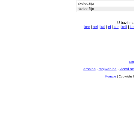
skeledžija
skeledžija
U bazi ima
|
kec
|
bel
|
kal
|
el
|
ker
|
kelj
|
ke
Eng
eros.ba
-
mojweb.ba
-
vicevi.ne
Kontakt
| Copyright