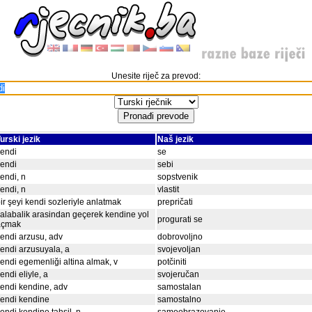
Unesite riječ za prevod:
urski jezik
Naš jezik
endi
se
endi
sebi
endi, n
sopstvenik
endi, n
vlastit
ir şeyi kendi sozleriyle anlatmak
prepričati
alabalik arasindan geçerek kendine yol
progurati se
açmak
endi arzusu, adv
dobrovoljno
endi arzusuyala, a
svojevoljan
endi egemenliği altina almak, v
potčiniti
endi eliyle, a
svojeručan
endi kendine, adv
samostalan
endi kendine
samostalno