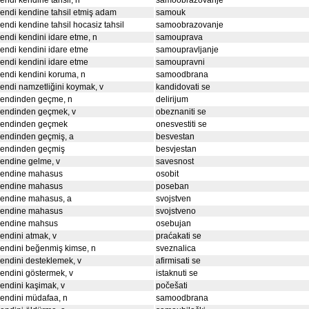
endi kendine tahsil, n
samoobrazovanje
endi kendine tahsil etmiş adam
samouk
endi kendine tahsil hocasiz tahsil
samoobrazovanje
endi kendini idare etme, n
samouprava
endi kendini idare etme
samoupravljanje
endi kendini idare etme
samoupravni
endi kendini koruma, n
samoodbrana
endi namzetliğini koymak, v
kandidovati se
kendinden geçme, n
delirijum
kendinden geçmek, v
obeznaniti se
kendinden geçmek
onesvestiti se
endinden geçmiş, a
besvestan
kendinden geçmiş
besvjestan
endine gelme, v
savesnost
kendine mahasus
osobit
kendine mahasus
poseban
kendine mahasus, a
svojstven
kendine mahasus
svojstveno
kendine mahsus
osebujan
endini atmak, v
praćakati se
endini beğenmiş kimse, n
sveznalica
endini desteklemek, v
afirmisati se
endini göstermek, v
istaknuti se
endini kaşimak, v
počešati
endini müdafaa, n
samoodbrana