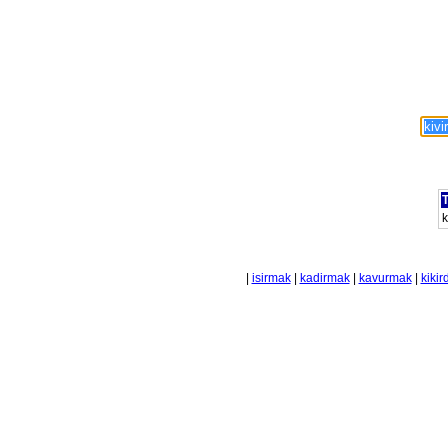
T
k
|
isirmak
|
kadirmak
|
kavurmak
|
kikir