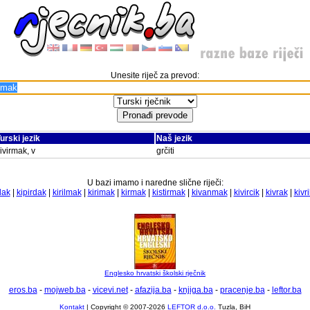
Unesite riječ za prevod:
urski jezik
Naš jezik
ivirmak, v
grčiti
U bazi imamo i naredne slične riječi:
dak
|
kipirdak
|
kirilmak
|
kirimak
|
kirmak
|
kistirmak
|
kivanmak
|
kivircik
|
kivrak
|
kivr
Englesko hrvatski školski rječnik
eros.ba
-
mojweb.ba
-
vicevi.net
-
afazija.ba
-
knjiga.ba
-
pracenje.ba
-
leftor.ba
Kontakt
| Copyright © 2007-2026
LEFTOR d.o.o.
Tuzla, BiH