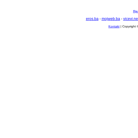
Rje
eros.ba
-
mojweb.ba
-
vicevi.ne
Kontakt
| Copyright