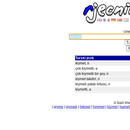
Unes
Turski jezik
kiymet, n
çok kiymetli, a
çok kiymetli bir şey, n
kiymet takdiri, n
kiymeti yatak örtusu, n
kiymetli, a
U bazi ima
|
giyme
|
giymek
|
hikmet
|
himmet
|
hizmet
|
kamet