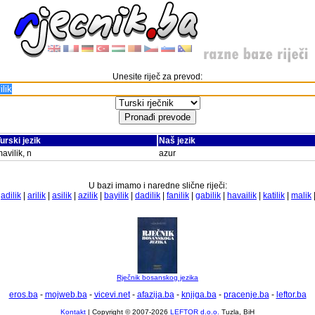
Unesite riječ za prevod:
urski jezik
Naš jezik
avilik, n
azur
U bazi imamo i naredne slične riječi:
|
adilik
|
arilik
|
asilik
|
azilik
|
bayilik
|
dadilik
|
fanilik
|
gabilik
|
havailik
|
katilik
|
malik
Rječnik bosanskog jezika
eros.ba
-
mojweb.ba
-
vicevi.net
-
afazija.ba
-
knjiga.ba
-
pracenje.ba
-
leftor.ba
Kontakt
| Copyright © 2007-2026
LEFTOR d.o.o.
Tuzla, BiH