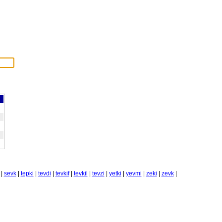
|
sevk
|
tepki
|
tevdi
|
tevkif
|
tevkil
|
tevzi
|
yetki
|
yevmi
|
zeki
|
zevk
|