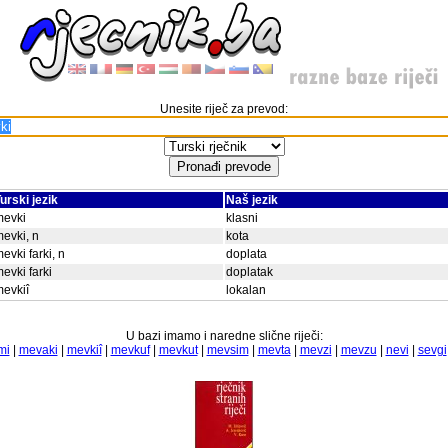
Unesite riječ za prevod:
urski jezik
Naš jezik
mevki
klasni
evki, n
kota
evki farki, n
doplata
evki farki
doplatak
evkiî
lokalan
U bazi imamo i naredne slične riječi:
mi
|
mevaki
|
mevkiî
|
mevkuf
|
mevkut
|
mevsim
|
mevta
|
mevzi
|
mevzu
|
nevi
|
sevgi