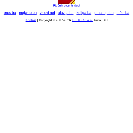
Rječnik stranih rijeci
eros.ba
-
mojweb.ba
-
vicevi.net
-
afazija.ba
-
knjiga.ba
-
pracenje.ba
-
leftor.ba
Kontakt
| Copyright © 2007-2026
LEFTOR d.o.o.
Tuzla, BiH