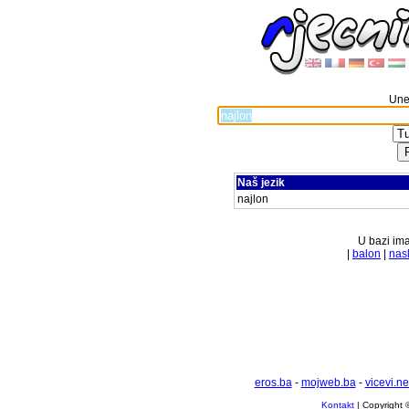
Unes
Naš jezik
najlon
U bazi ima
|
balon
|
nas
eros.ba
-
mojweb.ba
-
vicevi.ne
Kontakt
| Copyright