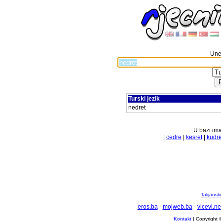
Unes
Turski jezik
nedret
U bazi ima
|
cedre
|
kesret
|
kudre
Talijansk
eros.ba
-
mojweb.ba
-
vicevi.ne
Kontakt
| Copyright