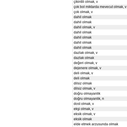
çikintili olmak, v
çok bol miktarda mevecut olmak, v
çok olmak, v
dahil olmak
dahil olmak
dahil olmak, v
dahil olmak
dahil olmak
dahil olmak
dahil olmak
dazlak olmak, v
dazlak olmak
değeri olmak, v
dejenere olmak, v
deli olmak, v
deli olmak
dilsiz olmak
dilsiz olmak, v
doğru olmayanlik
doğru olmayanlik, n
dost olmak, v
ekşi olmak, v
eksik olmak, v
eksik olmak
elde etmek arzusunda olmak