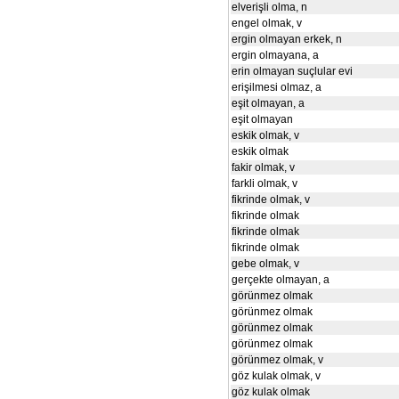
elverişli olma, n
engel olmak, v
ergin olmayan erkek, n
ergin olmayana, a
erin olmayan suçlular evi
erişilmesi olmaz, a
eşit olmayan, a
eşit olmayan
eskik olmak, v
eskik olmak
fakir olmak, v
farkli olmak, v
fikrinde olmak, v
fikrinde olmak
fikrinde olmak
fikrinde olmak
gebe olmak, v
gerçekte olmayan, a
görünmez olmak
görünmez olmak
görünmez olmak
görünmez olmak
görünmez olmak, v
göz kulak olmak, v
göz kulak olmak