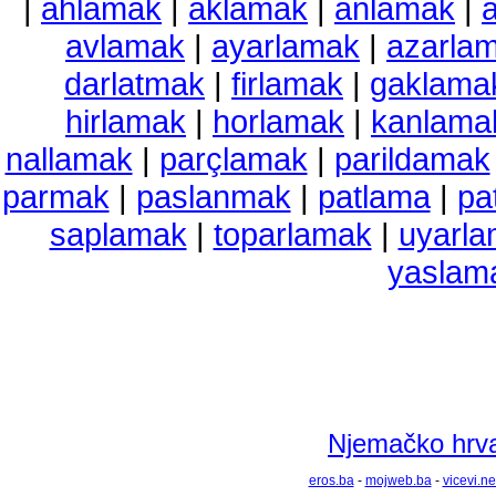
|
ahlamak
|
aklamak
|
anlamak
|
avlamak
|
ayarlamak
|
azarla
darlatmak
|
firlamak
|
gaklama
hirlamak
|
horlamak
|
kanlama
nallamak
|
parçlamak
|
parildamak
parmak
|
paslanmak
|
patlama
|
pa
saplamak
|
toparlamak
|
uyarl
yaslam
Njemačko hrvat
eros.ba
-
mojweb.ba
-
vicevi.ne