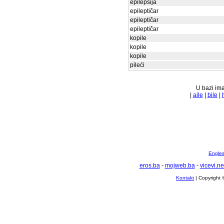
epilepsija
epileptičar
epileptičar
epileptičar
kopile
kopile
kopile
pileći
U bazi ima
|
aile
|
bile
|
Englesk
eros.ba
-
mojweb.ba
-
vicevi.ne
Kontakt
| Copyright