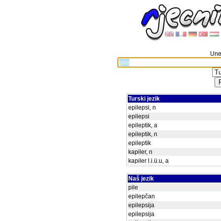
Unes
Turski jezik
epilepsi, n
epilepsi
epileptik, a
epileptik, n
epileptik
kapiler, n
kapiler l.i.ü.u, a
Naš jezik
pile
epilepčan
epilepsija
epilepsija