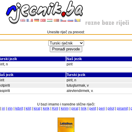
Unesite riječ za prevod:
urski jezik
Naš jezik
irit, n
pirit
aš jezik
Turski jezik
irit
pirit, n
otpiriti
tutuşturmak, v
aspiriti
alevlendirmek, v.
U bazi imamo i naredne slične riječi:
|
iri
|
irin
|
kibrit
|
kilit
|
kirat
|
kirik
|
Kiril
|
kirim
|
pirat
|
lirik
|
pelit
|
peri
|
pilot
|
piramit
|
p