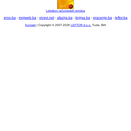
Leksikon računarskih termina
eros.ba
-
mojweb.ba
-
vicevi.net
-
afazija.ba
-
knjiga.ba
-
pracenje.ba
-
leftor.ba
Kontakt
| Copyright © 2007-2026
LEFTOR d.o.o.
Tuzla, BiH