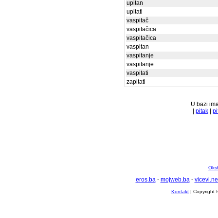
upitan
upitati
vaspitač
vaspitačica
vaspitačica
vaspitan
vaspitanje
vaspitanje
vaspitati
zapitati
U bazi ima
|
pitak
|
pi
Oksf
eros.ba
-
mojweb.ba
-
vicevi.ne
Kontakt
| Copyright