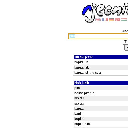
Unes
Turski jezik
kapital, n
kapitalist, n
kapitalist l.i.ü.u, a
Naš jezik
pita
bolno pitanje
ispitati
ispitati
kapital
kapital
kapital
kapitalista