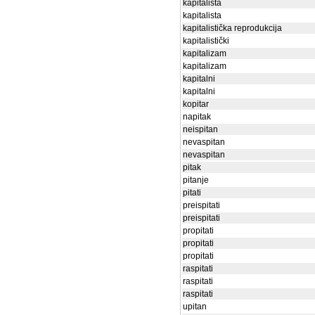
kapitalista
kapitalista
kapitalistička reprodukcija
kapitalistički
kapitalizam
kapitalizam
kapitalni
kapitalni
kopitar
napitak
neispitan
nevaspitan
nevaspitan
pitak
pitanje
pitati
preispitati
preispitati
propitati
propitati
propitati
raspitati
raspitati
raspitati
upitan