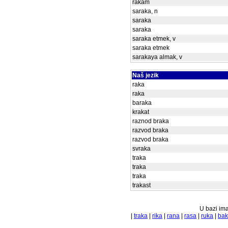
rakam
saraka, n
saraka
saraka
saraka etmek, v
saraka etmek
sarakaya almak, v
Naš jezik
raka
raka
baraka
krakat
raznod braka
razvod braka
razvod braka
svraka
traka
traka
traka
trakast
U bazi ima
|
traka
|
rika
|
rana
|
rasa
|
ruka
|
ba