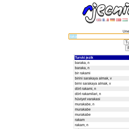
Unes
Turski jezik
baraka, n
baraka, n
bir rakami
birini sarakaya almak, v
birni sarakaya almak, v
dört rakami, n
dört rakamilari, n
hüviyet varakasi
murakabe, n
murakabe
murakabe
rakam
rakam, n