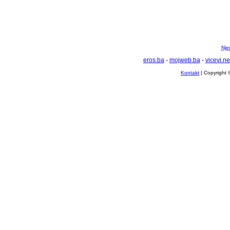
Nje
eros.ba
-
mojweb.ba
-
vicevi.ne
Kontakt
| Copyright