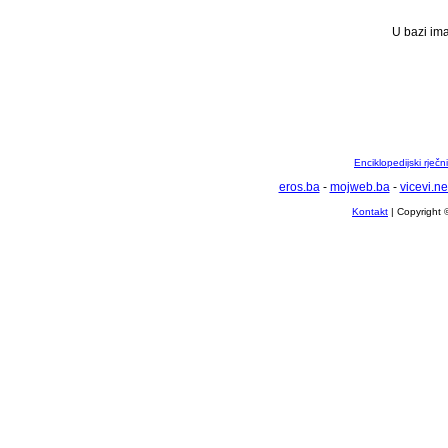
U bazi ima
Enciklopedijski rječ
eros.ba
-
mojweb.ba
-
vicevi.ne
Kontakt
| Copyright