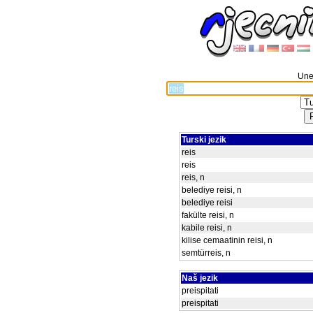
Unes
Turski jezik
reis
reis
reis, n
belediye reisi, n
belediye reisi
fakülte reisi, n
kabile reisi, n
kilise cemaatinin reisi, n
semtürreis, n
Naš jezik
preispitati
preispitati