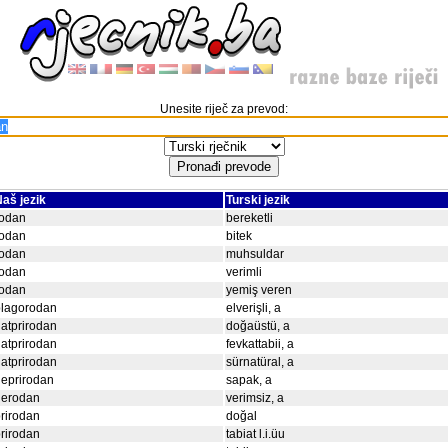
Unesite riječ za prevod:
aš jezik
Turski jezik
rodan
bereketli
rodan
bitek
rodan
muhsuldar
rodan
verimli
rodan
yemiş veren
blagorodan
elverişli, a
atprirodan
doğaüstü, a
atprirodan
fevkattabii, a
atprirodan
sürnatüral, a
eprirodan
sapak, a
nerodan
verimsiz, a
rirodan
doğal
rirodan
tabiat l.i.üu