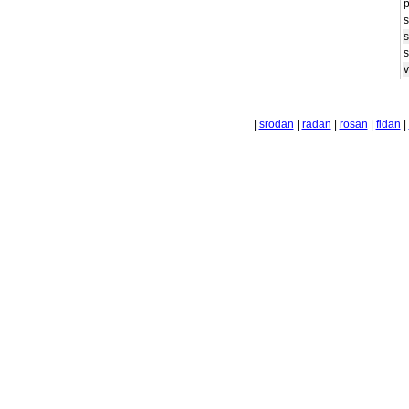
p
|
srodan
|
radan
|
rosan
|
fidan
|