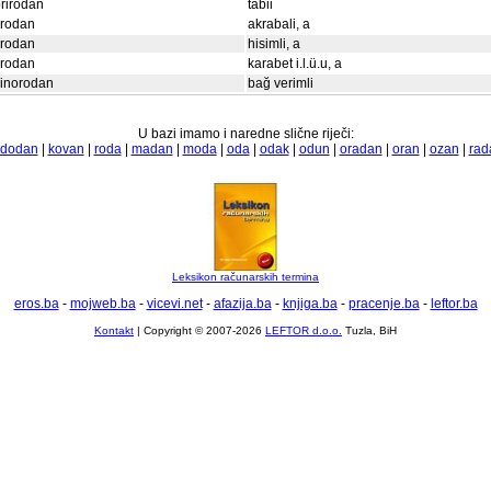
rirodan
tabii
srodan
akrabali, a
srodan
hisimli, a
srodan
karabet i.l.ü.u, a
vinorodan
bağ verimli
U bazi imamo i naredne slične riječi:
dodan
|
kovan
|
roda
|
madan
|
moda
|
oda
|
odak
|
odun
|
oradan
|
oran
|
ozan
|
rad
Leksikon računarskih termina
eros.ba
-
mojweb.ba
-
vicevi.net
-
afazija.ba
-
knjiga.ba
-
pracenje.ba
-
leftor.ba
Kontakt
| Copyright © 2007-2026
LEFTOR d.o.o.
Tuzla, BiH