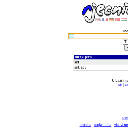
Unes
Turski jezik
sirf
sirf, adv
U bazi ima
|
sir
|
sa
Oksf
eros.ba
-
mojweb.ba
-
vicevi.ne