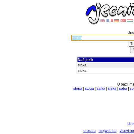
Unes
Naš jezik
stoka
stoka
U bazi ima
|
stopa
|
stoga
|
saika
|
siska
|
soba
|
so
Ljuds
eros.ba
-
mojweb.ba
-
vicevi.ne