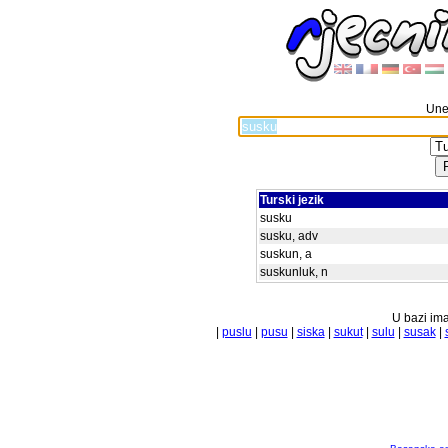
Unes
Turski jezik
susku
susku, adv
suskun, a
suskunluk, n
U bazi ima
|
puslu
|
pusu
|
siska
|
sukut
|
sulu
|
susak
|