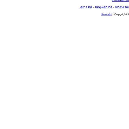
Bosansko en
eros.ba
-
mojweb.ba
-
vicevi.ne
Kontakt
| Copyright