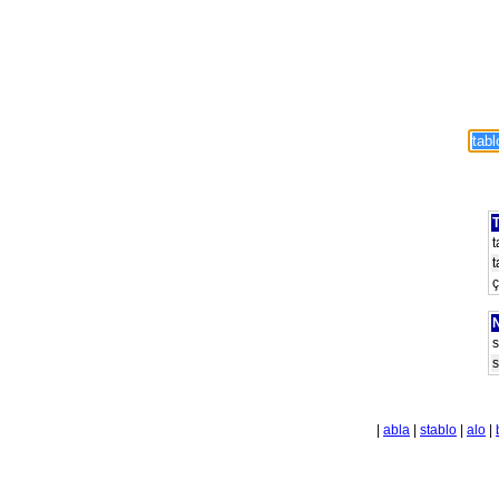
T
t
t
ç
N
s
s
|
abla
|
stablo
|
alo
|