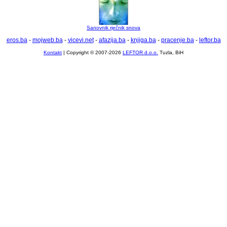
Sanovnik rječnik snova
eros.ba
-
mojweb.ba
-
vicevi.net
-
afazija.ba
-
knjiga.ba
-
pracenje.ba
-
leftor.ba
Kontakt
| Copyright © 2007-2026
LEFTOR d.o.o.
Tuzla, BiH