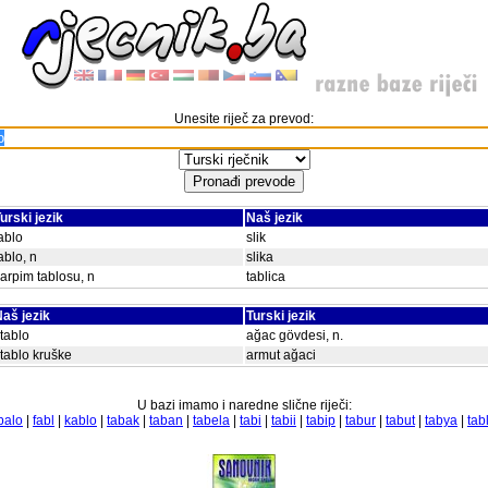
Unesite riječ za prevod:
urski jezik
Naš jezik
ablo
slik
ablo, n
slika
arpim tablosu, n
tablica
aš jezik
Turski jezik
tablo
ağac gövdesi, n.
tablo kruške
armut ağaci
U bazi imamo i naredne slične riječi:
balo
|
fabl
|
kablo
|
tabak
|
taban
|
tabela
|
tabi
|
tabii
|
tabip
|
tabur
|
tabut
|
tabya
|
tab