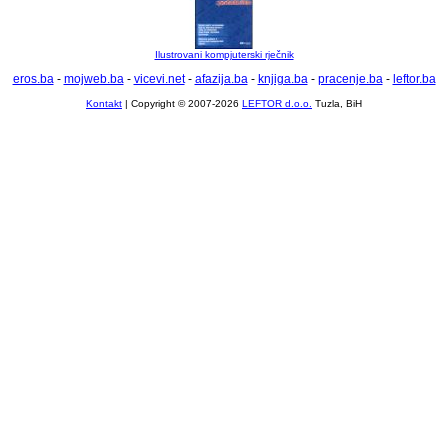
Ilustrovani kompjuterski rječnik
eros.ba
-
mojweb.ba
-
vicevi.net
-
afazija.ba
-
knjiga.ba
-
pracenje.ba
-
leftor.ba
Kontakt
| Copyright © 2007-2026
LEFTOR d.o.o.
Tuzla, BiH