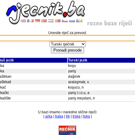
Unesite riječ za prevod:
aš jezik
Turski jezik
rka
koşu
rka
yariş
aštrkan
dağinik
aštrkati
aralaşmak, v.
rkač
koşucu, n
rkački
yariş l.i.ü.u, a
rkalište
yariş meydani, n
U bazi imamo i naredne slične riječi:
|
arka
|
traka
|
trk
|
trska
|
toka
|