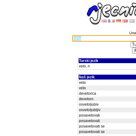
Unes
Turski jezik
veto, n
Naš jezik
veto
veto
devetorica
devetoro
osvetoljubiv
osvetoljubljiv
posavetovati
posavetovati
posavetovati se
posavetovati se