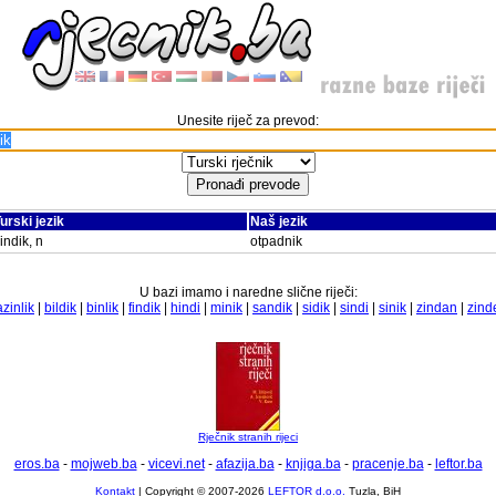
Unesite riječ za prevod:
urski jezik
Naš jezik
indik, n
otpadnik
U bazi imamo i naredne slične riječi:
azinlik
|
bildik
|
binlik
|
findik
|
hindi
|
minik
|
sandik
|
sidik
|
sindi
|
sinik
|
zindan
|
zind
Rječnik stranih rijeci
eros.ba
-
mojweb.ba
-
vicevi.net
-
afazija.ba
-
knjiga.ba
-
pracenje.ba
-
leftor.ba
Kontakt
| Copyright © 2007-2026
LEFTOR d.o.o.
Tuzla, BiH