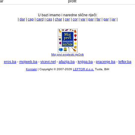
ar
profit
U bazi imamo i naredne slične riječi:
|
dar
|
cap
|
card
|
cas
|
char
|
cer
|
cor
|
var
|
par
|
far
|
gar
|
jar
|
Moj prvi engleski rječnik
eros.ba
-
mojweb.ba
-
vicevi.net
-
afazija.ba
-
knjiga.ba
-
pracenje.ba
-
leftor.ba
Kontakt
| Copyright © 2007-2026
LEFTOR d.o.o.
Tuzla, BiH