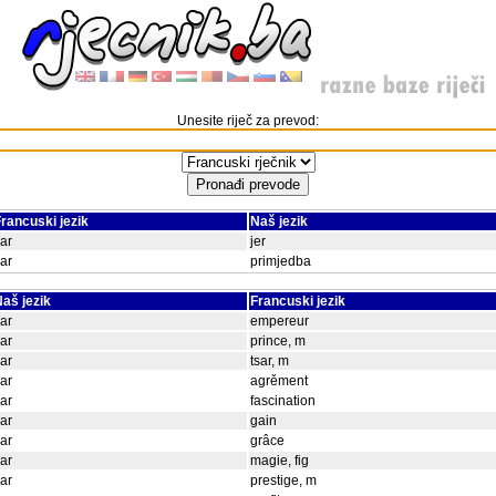
Unesite riječ za prevod:
rancuski jezik
Naš jezik
ar
jer
ar
primjedba
aš jezik
Francuski jezik
ar
empereur
ar
prince, m
ar
tsar, m
ar
agrěment
ar
fascination
ar
gain
ar
grâce
ar
magie, fig
ar
prestige, m