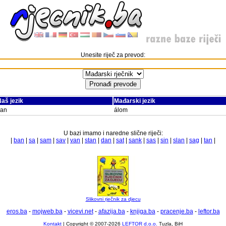
Unesite riječ za prevod:
aš jezik
Mađarski jezik
san
álom
U bazi imamo i naredne slične riječi:
|
ban
|
sa
|
sam
|
sav
|
van
|
stan
|
dan
|
sat
|
sank
|
sas
|
sin
|
slan
|
sag
|
tan
|
Slikovni rječnik za djecu
eros.ba
-
mojweb.ba
-
vicevi.net
-
afazija.ba
-
knjiga.ba
-
pracenje.ba
-
leftor.ba
Kontakt
| Copyright © 2007-2026
LEFTOR d.o.o.
Tuzla, BiH