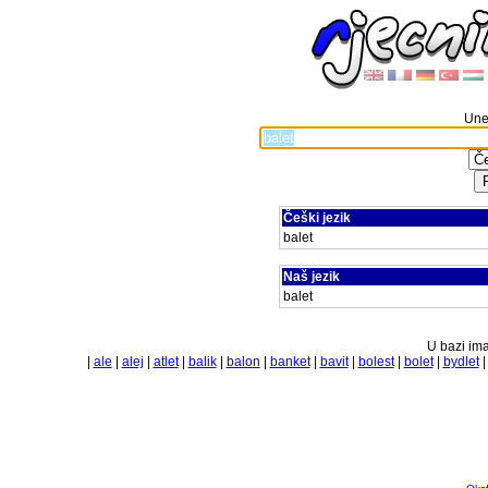
Unes
Češki jezik
balet
Naš jezik
balet
U bazi ima
|
ale
|
alej
|
atlet
|
balik
|
balon
|
banket
|
bavit
|
bolest
|
bolet
|
bydlet