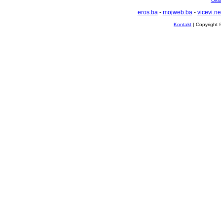
Oksf
eros.ba
-
mojweb.ba
-
vicevi.ne
Kontakt
| Copyright