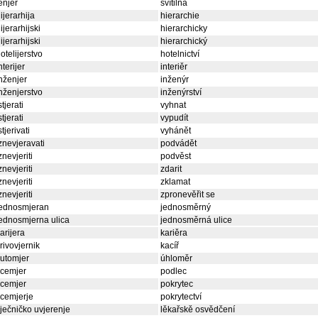
enjer
svítilna
ijerarhija
hierarchie
ijerarhijski
hierarchicky
ijerarhijski
hierarchický
otelijerstvo
hotelnictví
nterijer
interiěr
nženjer
inženýr
nženjerstvo
inženýrství
stjerati
vyhnat
stjerati
vypudít
stjerivati
vyhánět
znevjeravati
podvádět
znevjeriti
podvěst
znevjeriti
zdarit
znevjeriti
zklamat
znevjeriti
zpronevěřit se
jednosmjeran
jednosměrný
ednosmjerna ulica
jednosměrná ulice
arijera
kariěra
rivovjernik
kacíř
utomjer
úhloměr
icemjer
podlec
icemjer
pokrytec
icemjerje
pokrytectví
iječničko uvjerenje
lěkařskě osvědčení