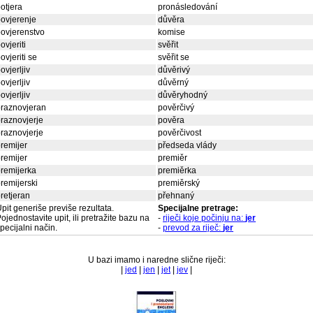
otjera
pronásledování
ovjerenje
důvěra
ovjerenstvo
komise
ovjeriti
svěřit
ovjeriti se
svěřit se
ovjerljiv
důvěrivý
ovjerljiv
důvěrný
ovjerljiv
důvěryhodný
raznovjeran
pověrčivý
raznovjerje
pověra
raznovjerje
pověrčivost
remijer
předseda vlády
remijer
premiěr
remijerka
premiěrka
remijerski
premiěrský
retjeran
přehnaný
pit generiše previše rezultata.
Specijalne pretrage:
ojednostavite upit, ili pretražite bazu na
-
riječi koje počinju na:
jer
pecijalni način.
-
prevod za riječ:
jer
U bazi imamo i naredne slične riječi:
|
jed
|
jen
|
jet
|
jev
|