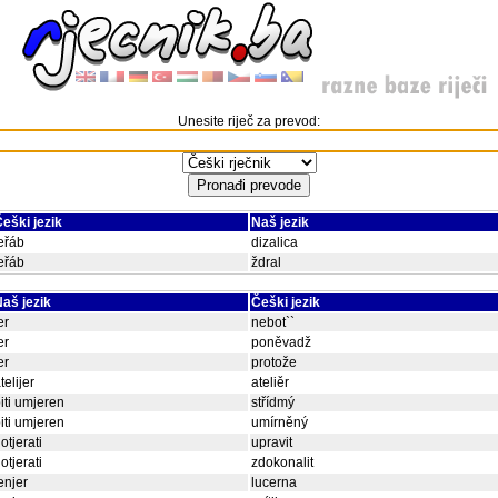
Unesite riječ za prevod:
eški jezik
Naš jezik
eřáb
dizalica
eřáb
ždral
aš jezik
Češki jezik
er
nebot``
er
poněvadž
er
protože
telijer
ateliěr
iti umjeren
střídmý
iti umjeren
umírněný
otjerati
upravit
otjerati
zdokonalit
enjer
lucerna