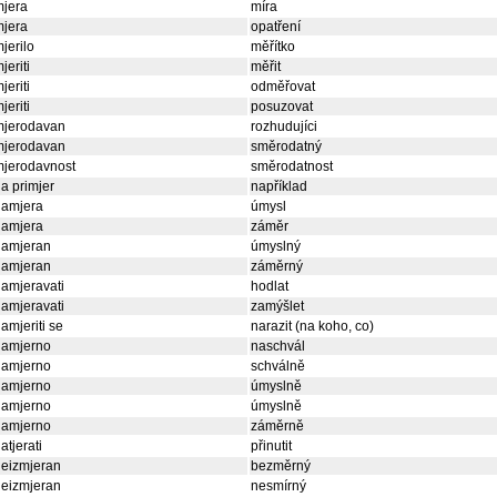
mjera
míra
mjera
opatření
jerilo
měřítko
jeriti
měřit
jeriti
odměřovat
jeriti
posuzovat
mjerodavan
rozhudujíci
mjerodavan
směrodatný
mjerodavnost
směrodatnost
a primjer
například
namjera
úmysl
namjera
záměr
namjeran
úmyslný
namjeran
záměrný
amjeravati
hodlat
amjeravati
zamýšlet
amjeriti se
narazit (na koho, co)
namjerno
naschvál
namjerno
schválně
namjerno
úmyslně
namjerno
úmyslně
namjerno
záměrně
atjerati
přinutit
neizmjeran
bezměrný
neizmjeran
nesmírný