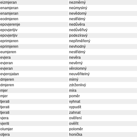
neizmjeran
nezměrný
nenamjeran
neúmyslný
nenamjeran
nevědomý
neodmjeren
nestřídmý
epovjerenje
nedůvěra
epovjerljiv
nedůvěřivý
epovjerljiv
podezíravý
eprimjeren
nepřiměřený
eprimjeren
nevhodný
neumjeren
nestřídmý
evjera
nevěra
evjeran
nevěrný
evjeran
věrolomný
evjerojatan
neuvěřitelný
odmjeren
mírný
odmjeren
zdrženlivý
omjer
míra
omjer
poměr
tjerati
vyhnat
tjerati
vypudít
tjerati
zahnat
vjera
ověření
vjeriti
ověřit
olumjer
poloměr
otjera
honička