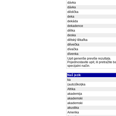
dávka
dávka
dědička
deka
dekáda
dekadence
dělka
deska
dětský lěkařka
děvečka
dívačka
dívenka
Upit generiše previše rezultata.
Pojednostavite upit, ili pretražite 
specijalni način.
Naš jezik
ka
(auto)školjka
Afrika
akademija
akademski
akademski
akustika
Amerika