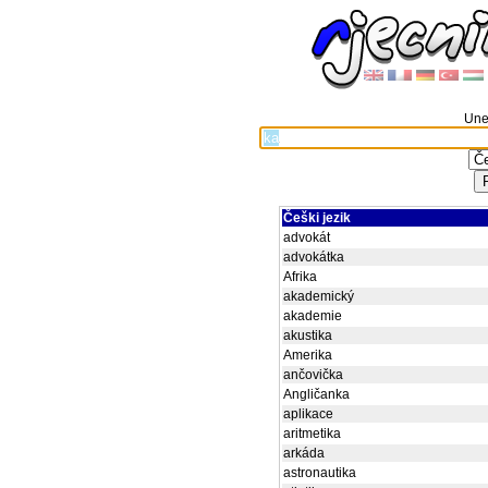
Unes
Češki jezik
advokát
advokátka
Afrika
akademický
akademie
akustika
Amerika
ančovička
Angličanka
aplikace
aritmetika
arkáda
astronautika