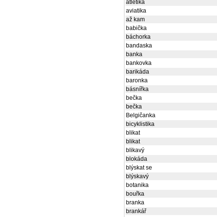
atletika
aviatika
až kam
babička
báchorka
bandaska
banka
bankovka
barikáda
baronka
básnířka
bečka
bečka
Belgičanka
bicyklistika
blikat
blikat
blikavý
blokáda
blýskat se
blýskavý
botanika
bouřka
branka
brankář