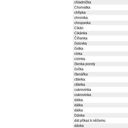
chladnička
Chorvatka
chřipka
chronika
chrupavka
Cikán
Cikánka
Číňanka
čislovka
čistka
cívka
cizinka
členka poroty
čočka
čtenářka
ctitelka
ctitelka
cukrovinka
cukrovinka
dálka
dálka
dálka
Dánka
dát příkaz k něčemu
dávka