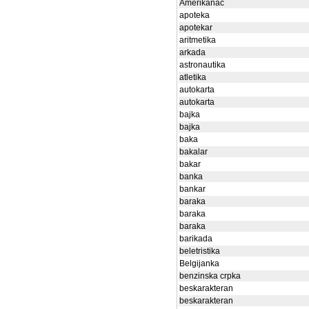
Amerikanac
apoteka
apotekar
aritmetika
arkada
astronautika
atletika
autokarta
autokarta
bajka
bajka
baka
bakalar
bakar
banka
bankar
baraka
baraka
baraka
barikada
beletristika
Belgijanka
benzinska crpka
beskarakteran
beskarakteran