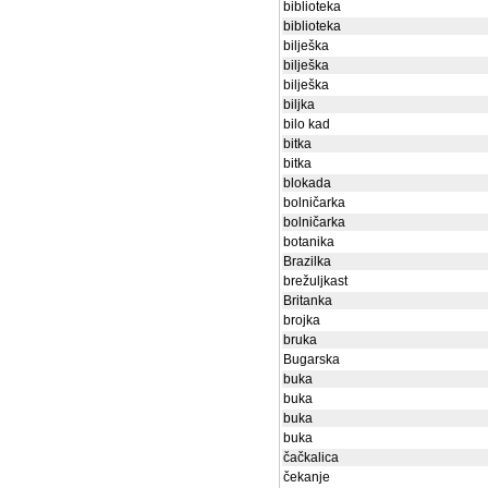
biblioteka
biblioteka
bilješka
bilješka
bilješka
biljka
bilo kad
bitka
bitka
blokada
bolničarka
bolničarka
botanika
Brazilka
brežuljkast
Britanka
brojka
bruka
Bugarska
buka
buka
buka
buka
čačkalica
čekanje