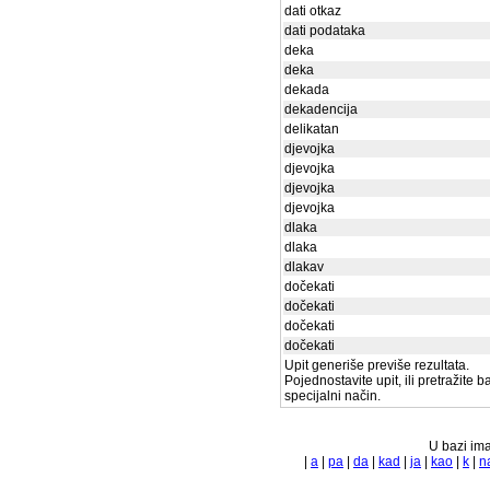
dati otkaz
dati podataka
deka
deka
dekada
dekadencija
delikatan
djevojka
djevojka
djevojka
djevojka
dlaka
dlaka
dlakav
dočekati
dočekati
dočekati
dočekati
Upit generiše previše rezultata.
Pojednostavite upit, ili pretražite 
specijalni način.
U bazi ima
|
a
|
pa
|
da
|
kad
|
ja
|
kao
|
k
|
n