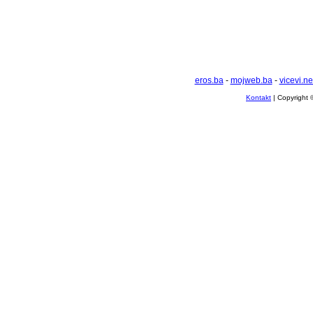
eros.ba
-
mojweb.ba
-
vicevi.ne
Kontakt
| Copyright