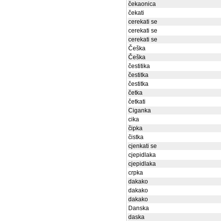
čekaonica
čekati
cerekati se
cerekati se
cerekati se
Češka
Češka
čestitika
čestitka
čestitka
četka
četkati
Ciganka
cika
čipka
čistka
cjenkati se
cjepidlaka
cjepidlaka
crpka
dakako
dakako
dakako
Danska
daska