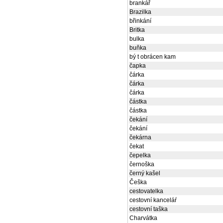
brankář
Brazilka
břinkání
Britka
bulka
buňka
bý t obrácen kam
čapka
čárka
čárka
čárka
částka
částka
čekání
čekání
čekárna
čekat
čepelka
černoška
černý kašel
Češka
cestovatelka
cestovní kanceláŕ
cestovní taška
Charvátka