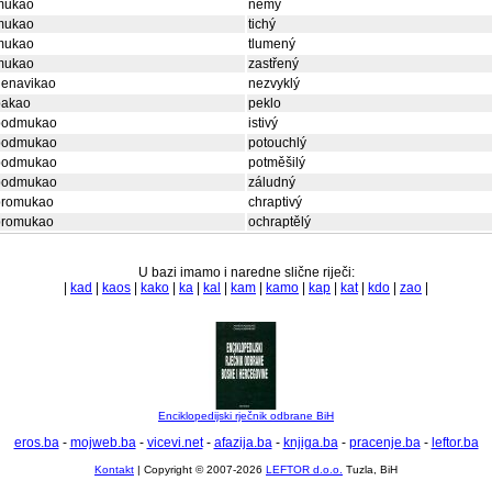
mukao
němý
mukao
tichý
mukao
tlumený
mukao
zastřený
nenavikao
nezvyklý
pakao
peklo
podmukao
istivý
podmukao
potouchlý
podmukao
potměšilý
podmukao
záludný
promukao
chraptivý
promukao
ochraptělý
U bazi imamo i naredne slične riječi:
|
kad
|
kaos
|
kako
|
ka
|
kal
|
kam
|
kamo
|
kap
|
kat
|
kdo
|
zao
|
Enciklopedijski rječnik odbrane BiH
eros.ba
-
mojweb.ba
-
vicevi.net
-
afazija.ba
-
knjiga.ba
-
pracenje.ba
-
leftor.ba
Kontakt
| Copyright © 2007-2026
LEFTOR d.o.o.
Tuzla, BiH