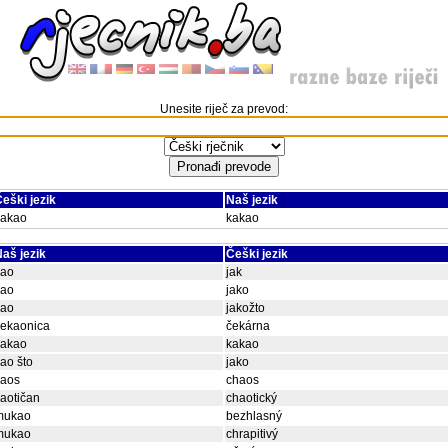
Unesite riječ za prevod:
eški jezik
Naš jezik
kakao
kakao
aš jezik
Češki jezik
kao
jak
kao
jako
kao
jakožto
čekaonica
čekárna
kakao
kakao
ao što
jako
kaos
chaos
aotičan
chaotický
mukao
bezhlasný
mukao
chrapitivý