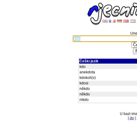
Unes
Češki jezik
kdo
anekdota
kdokoli(v)
kdosi
někdo
někdo
nikdo
U bazi ima
|
do
|