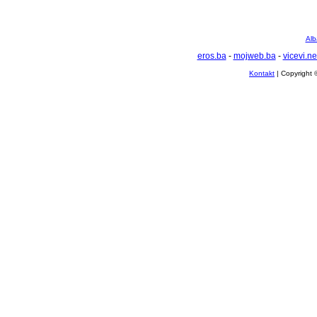
Alb
eros.ba
-
mojweb.ba
-
vicevi.ne
Kontakt
| Copyright