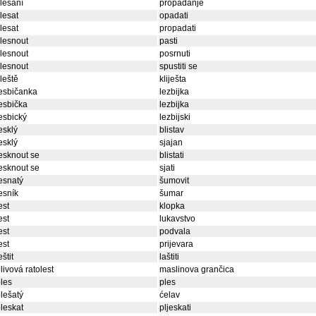
lesání
propadanje
lesat
opadati
lesat
propadati
lesnout
pasti
lesnout
posrnuti
lesnout
spustiti se
leště
kliješta
esbičanka
lezbijka
esbička
lezbijka
esbický
lezbijski
esklý
blistav
esklý
sjajan
esknout se
blistati
esknout se
sjati
esnatý
šumovit
esník
šumar
est
klopka
est
lukavstvo
est
podvala
est
prijevara
eštit
laštiti
livová ratolest
maslinova grančica
les
ples
lešatý
ćelav
leskat
pljeskati