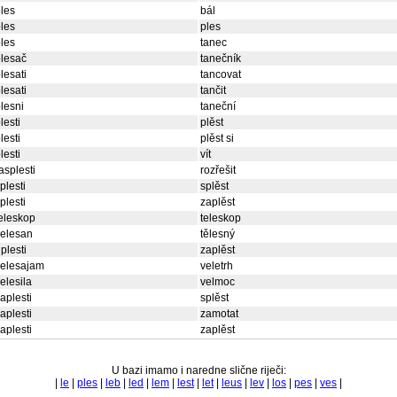
les
bál
les
ples
les
tanec
lesač
tanečník
lesati
tancovat
lesati
tančit
lesni
taneční
lesti
plěst
lesti
plěst si
lesti
vít
asplesti
rozřešit
plesti
splěst
plesti
zaplěst
eleskop
teleskop
jelesan
tělesný
plesti
zaplěst
velesajam
veletrh
elesila
velmoc
aplesti
splěst
aplesti
zamotat
aplesti
zaplěst
U bazi imamo i naredne slične riječi:
|
le
|
ples
|
leb
|
led
|
lem
|
lest
|
let
|
leus
|
lev
|
los
|
pes
|
ves
|