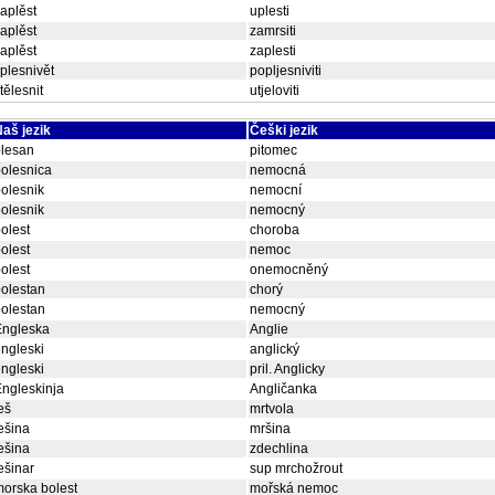
aplěst
uplesti
aplěst
zamrsiti
aplěst
zaplesti
plesnivět
popljesniviti
tělesnit
utjeloviti
aš jezik
Češki jezik
blesan
pitomec
olesnica
nemocná
olesnik
nemocní
olesnik
nemocný
olest
choroba
olest
nemoc
olest
onemocněný
olestan
chorý
olestan
nemocný
Engleska
Anglie
ngleski
anglický
ngleski
pril. Anglicky
ngleskinja
Angličanka
eš
mrtvola
ešina
mršina
ešina
zdechlina
ešinar
sup mrchožrout
orska bolest
mořská nemoc