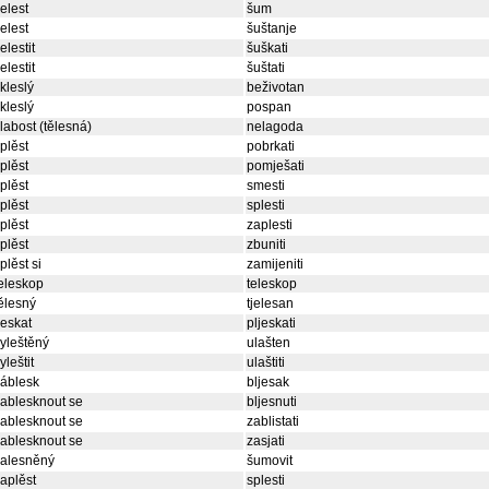
elest
šum
elest
šuštanje
elestit
šuškati
elestit
šuštati
kleslý
beživotan
kleslý
pospan
labost (tělesná)
nelagoda
plěst
pobrkati
plěst
pomješati
plěst
smesti
plěst
splesti
plěst
zaplesti
plěst
zbuniti
plěst si
zamijeniti
eleskop
teleskop
ělesný
tjelesan
leskat
pljeskati
yleštěný
ulašten
yleštit
ulaštiti
áblesk
bljesak
ablesknout se
bljesnuti
ablesknout se
zablistati
ablesknout se
zasjati
zalesněný
šumovit
aplěst
splesti