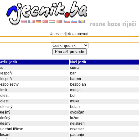
Unesite riječ za prevod:
eški jezik
Naš jezik
es
šuma
alespoň
bar
alespoň
barem
ezbolestný
bezbolan
lesk
munja
olest
bol
olest
muka
olestný
bolan
alešný
dvoličan
alešný
lažan
alešný
neiskren
udební těleso
orkestar
lesání
padanje