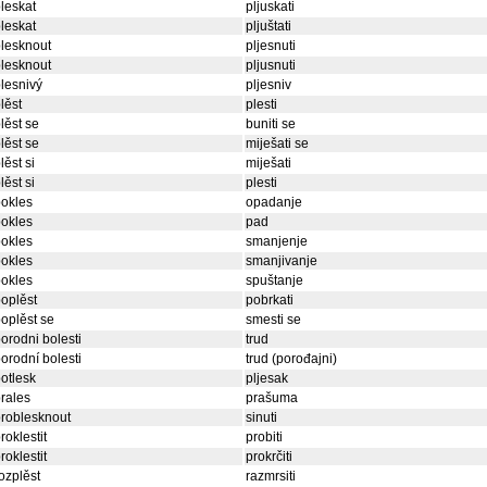
leskat
pljuskati
leskat
pljuštati
lesknout
pljesnuti
lesknout
pljusnuti
lesnivý
pljesniv
lěst
plesti
lěst se
buniti se
lěst se
miješati se
lěst si
miješati
lěst si
plesti
okles
opadanje
okles
pad
okles
smanjenje
okles
smanjivanje
okles
spuštanje
oplěst
pobrkati
oplěst se
smesti se
orodni bolesti
trud
orodní bolesti
trud (porođajni)
otlesk
pljesak
rales
prašuma
roblesknout
sinuti
roklestit
probiti
roklestit
prokrčiti
ozplěst
razmrsiti