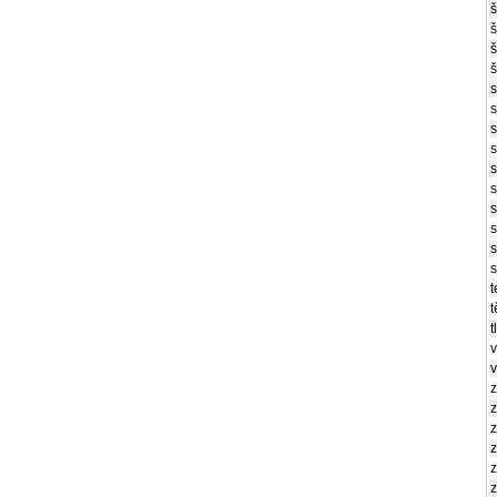
š
š
š
š
s
s
s
s
s
s
s
s
s
s
t
t
t
v
v
z
z
z
z
z