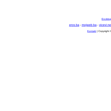
Enciklop
eros.ba
-
mojweb.ba
-
vicevi.ne
Kontakt
| Copyright