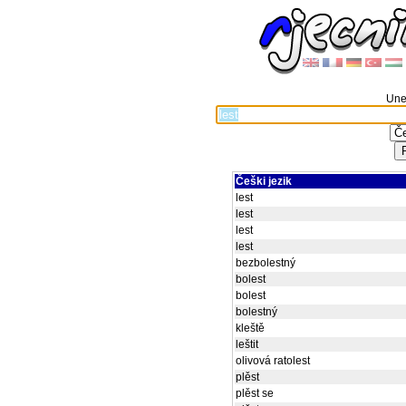
Unes
Češki jezik
lest
lest
lest
lest
bezbolestný
bolest
bolest
bolestný
kleště
leštit
olivová ratolest
plěst
plěst se