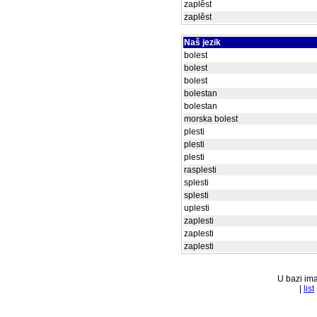
zaplěst
zaplěst
Naš jezik
bolest
bolest
bolest
bolestan
bolestan
morska bolest
plesti
plesti
plesti
rasplesti
splesti
splesti
uplesti
zaplesti
zaplesti
zaplesti
U bazi ima
|
list