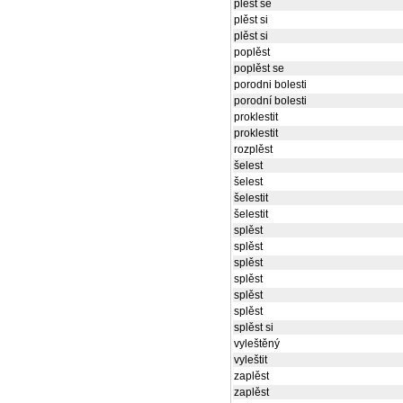
plěst se
plěst si
plěst si
poplěst
poplěst se
porodni bolesti
porodní bolesti
proklestit
proklestit
rozplěst
šelest
šelest
šelestit
šelestit
splěst
splěst
splěst
splěst
splěst
splěst
splěst si
vyleštěný
vyleštit
zaplěst
zaplěst