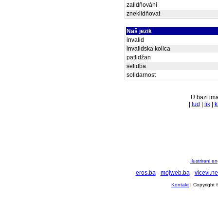
zalidňování
zneklidňovat
Naš jezik
invalid
invalidska kolica
patlidžan
selidba
solidarnost
U bazi ima
|
lud
|
lik
|
k
Ilustrirani 
eros.ba
-
mojweb.ba
-
vicevi.ne
Kontakt
| Copyright