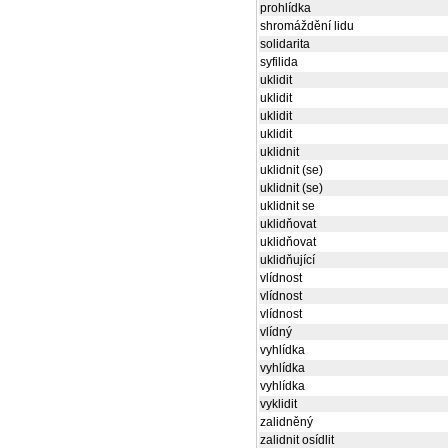
prohlídka
shromáždění lidu
solidarita
syfilida
uklidit
uklidit
uklidit
uklidit
uklidnit
uklidnit (se)
uklidnit (se)
uklidnit se
uklidňovat
uklidňovat
uklidňující
vlídnost
vlídnost
vlídnost
vlídný
vyhlídka
vyhlídka
vyhlídka
vyklidit
zalidněný
zalidnit osídlit