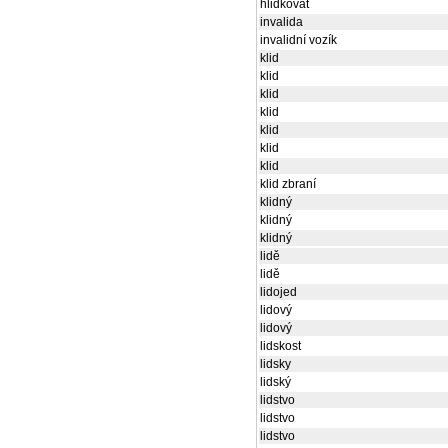
hlidkovat
invalida
invalidní vozík
klid
klid
klid
klid
klid
klid
klid
klid zbraní
klidný
klidný
klidný
lidě
lidě
lidojed
lidový
lidový
lidskost
lidsky
lidský
lidstvo
lidstvo
lidstvo